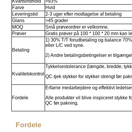
Kvartsindhold
>93%
Farve
Hvid
Leveringstid
2-3 uger efter modtagelse af betaling
Glans
>45 grader
MOQ
Små prøveordrer er velkomne.
Prøver
Gratis prøver på 100 * 100 * 20 mm kan l
1) 30% T/T forudbetaling og balance 70%
eller L/C ved syne.
Betaling
2) Andre betalingsbetingelser er tilgængel
Tykkelsestolerance (længde, bredde, tykk
Kvalitetskontrol
QC-tjek stykker for stykker strengt før pak
Erfarne medarbejdere og effektivt ledels
Fordele
Alle produkter vil blive inspiceret stykke f
QC før pakning.
Fordele