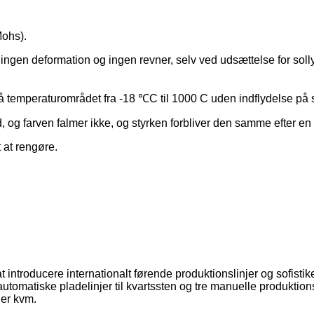
Mohs).
r, ingen deformation og ingen revner, selv ved udsættelse for s
temperaturområdet fra -18 ℃C til 1000 C uden indflydelse på st
 og farven falmer ikke, og styrken forbliver den samme efter en
 at rengøre.
t introducere internationalt førende produktionslinjer og sofistik
tomatiske pladelinjer til kvartssten og tre manuelle produktions
ner kvm.