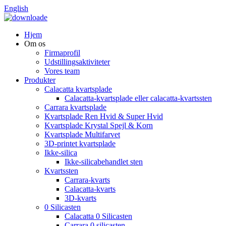
English
Hjem
Om os
Firmaprofil
Udstillingsaktiviteter
Vores team
Produkter
Calacatta kvartsplade
Calacatta-kvartsplade eller calacatta-kvartssten
Carrara kvartsplade
Kvartsplade Ren Hvid & Super Hvid
Kvartsplade Krystal Spejl & Korn
Kvartsplade Multifarvet
3D-printet kvartsplade
Ikke-silica
Ikke-silicabehandlet sten
Kvartssten
Carrara-kvarts
Calacatta-kvarts
3D-kvarts
0 Silicasten
Calacatta 0 Silicasten
Carrara 0 silicasten