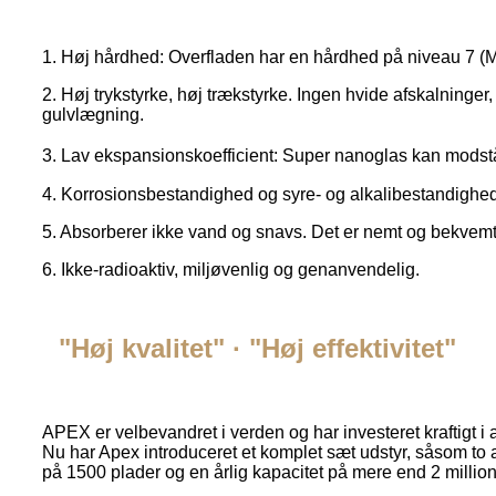
1. Høj hårdhed: Overfladen har en hårdhed på niveau 7 (
2. Høj trykstyrke, høj trækstyrke. Ingen hvide afskalninge
gulvlægning.
3. Lav ekspansionskoefficient: Super nanoglas kan modstå 
4. Korrosionsbestandighed og syre- og alkalibestandighed,
5. Absorberer ikke vand og snavs. Det er nemt og bekvemt
6. Ikke-radioaktiv, miljøvenlig og genanvendelig.
"Høj kvalitet" · "Høj effektivitet"
APEX er velbevandret i verden og har investeret kraftigt i a
Nu har Apex introduceret et komplet sæt udstyr, såsom to au
på 1500 plader og en årlig kapacitet på mere end 2 millio