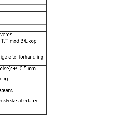
everes
 T/T mod B/L kopi
ige efter forhandling.
else): +/- 0,5 mm
ning
esteam.
or stykke af erfaren